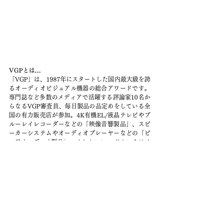
VGPとは…
「VGP」は、1987年にスタートした国内最大級を誇
るオーディオビジュアル機器の総合アワードです。
専門誌など多数のメディアで活躍する評論家10名か
らなるVGP審査員、毎日製品の品定めをしている全
国の有力販売店が参加。4K有機EL/液晶テレビやブ
ルーレイレコーダーなどの「映像音響製品」、スピ
ーカーシステムやオーディオプレーヤーなどの「ピ
ュアオーディオ製品」、イヤホン/ヘッドホンやワイ
ヤレススピーカー、サウンドバー、スマートフォン
やPC、ゲーミング関連製品、ウェアラブルデバイス
といった「ライフスタイル製品」まで、製品ジャン
ルは多岐に渡り横断的に審査され、プロが選んだベ
ストセラー間違いなしのアイテムだけが、受賞の栄
誉を勝ち獲ることができます。
お知らせ